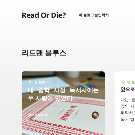
Read Or Die?
이 블로그는
연락처
리드맨 블루스
리드맨 블루스
리드맨 
내 중학 시절 독서사에는
앞으로
두 사람이 있었다.
나는 ‘
앞의 사
파악하
READ MORE
독서 행